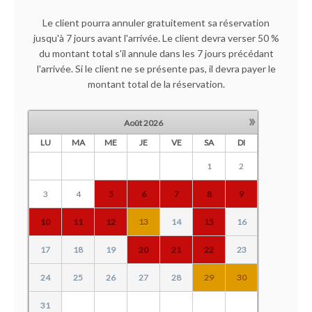
Le client pourra annuler gratuitement sa réservation
jusqu'à 7 jours avant l'arrivée. Le client devra verser 50 %
du montant total s'il annule dans les 7 jours précédant
l'arrivée. Si le client ne se présente pas, il devra payer le
montant total de la réservation.
»
Août
2026
LU
MA
ME
JE
VE
SA
DI
1
2
3
4
5
6
7
8
9
10
11
12
13
14
15
16
17
18
19
20
21
22
23
24
25
26
27
28
29
30
31