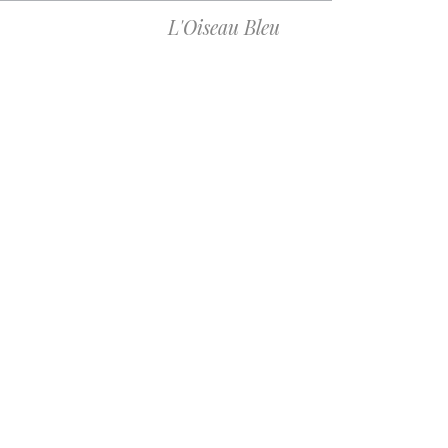
L'Oiseau Bleu
Jessica- Juillet 2022 - chambre PEACOCK - BOOKING